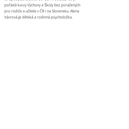
pořádá kurzy Výchovy a Školy bez poražených 
pro rodiče a učitele v ČR i na Slovensku. 
Alena 
Vávrová
 je dětská a rodinná psycholožka. 
Beseda bude zaměřena na aspekty a témata, 
která se objeví v dokumentu a která 
pravděpodobně zná každý.
19.11. 16:00 -19:30 Univerzitní centrum Telč, 
pořádá spolek 
Na Větvi, z. s.
sdílet událost
PŘIHLASTE SE K ODBĚRU NOVINEK