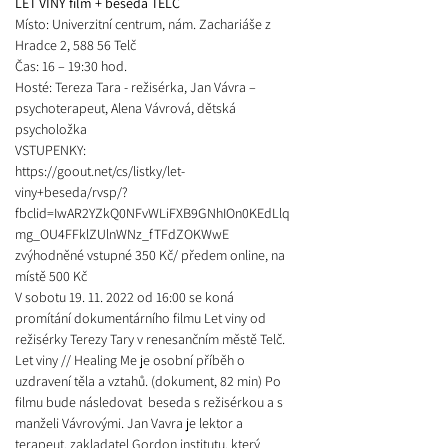
LET VINY film + beseda TELČ
Místo: Univerzitní centrum, nám. Zachariáše z 
Hradce 2, 588 56 Telč
Čas: 16 – 19:30 hod.
Hosté: Tereza Tara - režisérka, Jan Vávra – 
psychoterapeut, Alena Vávrová, dětská 
psycholožka
VSTUPENKY:
https://goout.net/cs/listky/let-
viny+beseda/rvsp/?
fbclid=IwAR2YZkQ0NFvWLiFXB9GNhIOn0KEdLlq
mg_OU4FFklZUlnWNz_fTFdZOKWwE
zvýhodněné vstupné 350 Kč/ předem online, na 
místě 500 Kč
V sobotu 19. 11. 2022 od 16:00 se koná 
promítání dokumentárního filmu Let viny od 
režisérky Terezy Tary v renesančním městě Telč. 
Let viny // Healing Me
 je osobní příběh o 
uzdravení těla a vztahů. (dokument, 82 min) Po 
filmu bude následovat  beseda s režisérkou a s 
manželi Vávrovými. 
Jan Vavra
 je lektor a 
terapeut, zakladatel Gordon institutu, který 